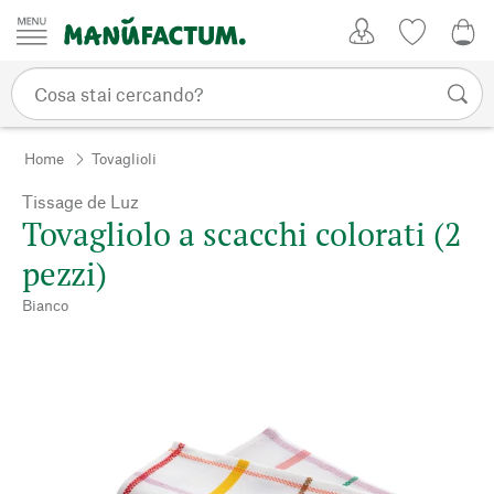
Vai al contenuto
Il mio account
Lista dei d
0,0
Home
Tovaglioli
Tissage de Luz
Tovagliolo a scacchi colorati (2
pezzi)
Bianco