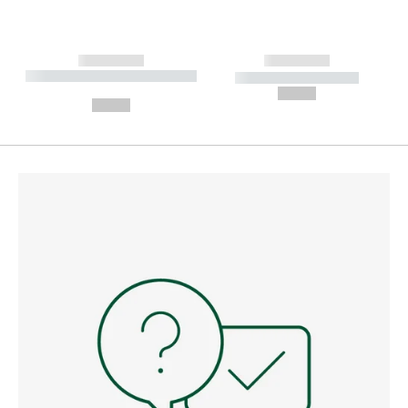
------------
------------
----------- ----------- --------
----------- -----------
---
--,-- €
--,-- €