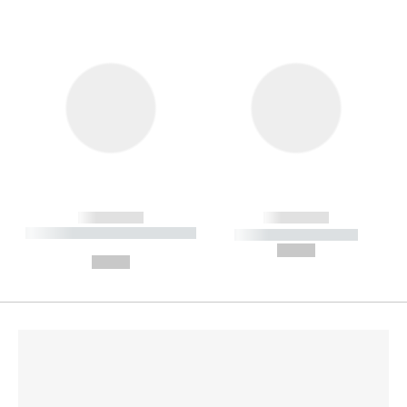
------------
------------
----------- ----------- --------
----------- -----------
---
--,-- €
--,-- €