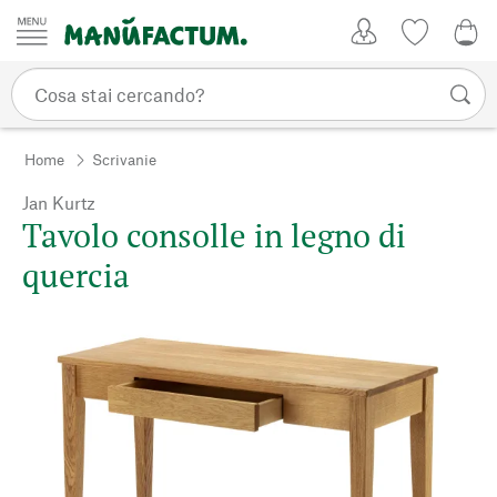
Vai al contenuto
Il mio account
Lista dei d
0,0
Home
Scrivanie
Jan Kurtz
Tavolo consolle in legno di
quercia