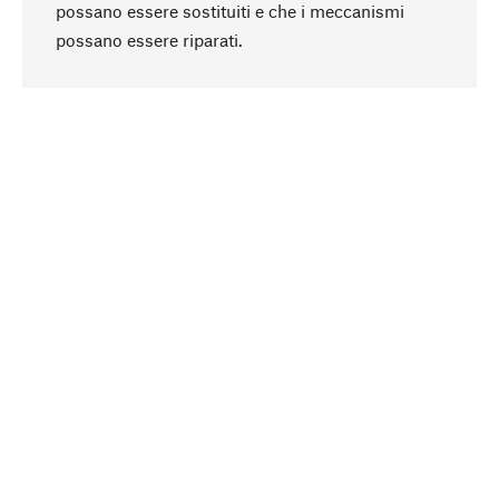
possano essere sostituiti e che i meccanismi
Torna all'inizio
possano essere riparati.
In modo consapevole
La sostenibilità è al centro della nostra selezione
di prodotti. Puntiamo su ingredienti e materiali
naturali, che possano essere curati, nonché su
una produzione rispettosa delle risorse e
socialmente responsabile.
Selezionato