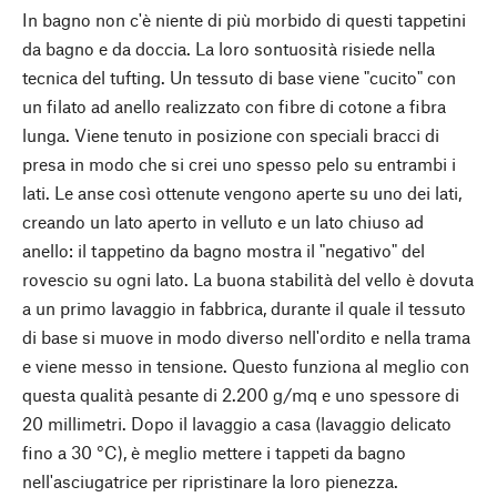
In bagno non c'è niente di più morbido di questi tappetini
da bagno e da doccia. La loro sontuosità risiede nella
tecnica del tufting. Un tessuto di base viene "cucito" con
un filato ad anello realizzato con fibre di cotone a fibra
lunga. Viene tenuto in posizione con speciali bracci di
presa in modo che si crei uno spesso pelo su entrambi i
lati. Le anse così ottenute vengono aperte su uno dei lati,
creando un lato aperto in velluto e un lato chiuso ad
anello: il tappetino da bagno mostra il "negativo" del
rovescio su ogni lato. La buona stabilità del vello è dovuta
a un primo lavaggio in fabbrica, durante il quale il tessuto
di base si muove in modo diverso nell'ordito e nella trama
e viene messo in tensione. Questo funziona al meglio con
questa qualità pesante di 2.200 g/mq e uno spessore di
20 millimetri. Dopo il lavaggio a casa (lavaggio delicato
fino a 30 °C), è meglio mettere i tappeti da bagno
nell'asciugatrice per ripristinare la loro pienezza.