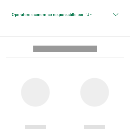
Operatore economico responsabile per l'UE
---------- --------------
------------
------------