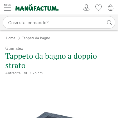
Vai al contenuto
Il mio account
Lista dei d
0,0
Home
Tappeti da bagno
Guimatex
Tappeto da bagno a doppio
strato
Antracite - 50 × 75 cm