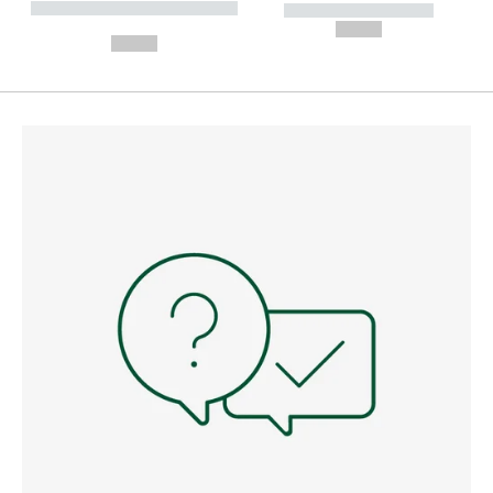
----------- ----------- --------
----------- -----------
---
--,-- €
--,-- €