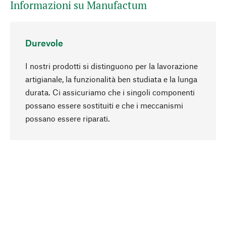
Informazioni su Manufactum
Durevole
I nostri prodotti si distinguono per la lavorazione
artigianale, la funzionalità ben studiata e la lunga
durata. Ci assicuriamo che i singoli componenti
possano essere sostituiti e che i meccanismi
Torna all'inizio
possano essere riparati.
In modo consapevole
La sostenibilità è al centro della nostra selezione
di prodotti. Puntiamo su ingredienti e materiali
naturali, che possano essere curati, nonché su