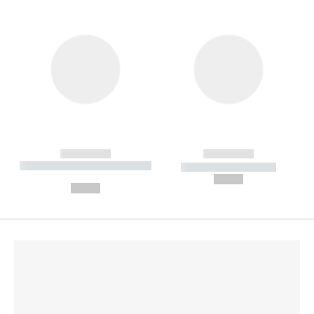
------------
------------
----------- ----------- --------
----------- -----------
---
--,-- €
--,-- €