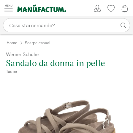
Vai al contenuto
Il mio account
Lista dei d
0,0
Home
Scarpe casual
Werner Schuhe
Sandalo da donna in pelle
Taupe