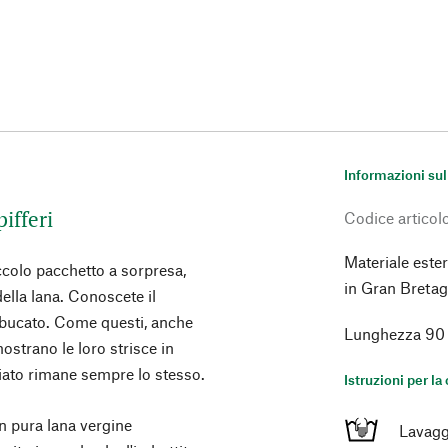
Informazioni sul
ifferi
Codice articol
Materiale este
ccolo pacchetto a sorpresa,
in Gran Bretag
 della lana. Conoscete il
da bucato. Come questi, anche
Lunghezza 90 
mostrano le loro strisce in
eziato rimane sempre lo stesso.
Istruzioni per la
in pura lana vergine
Lavagg