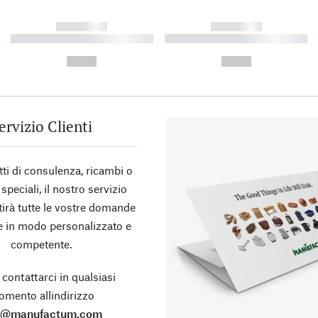
------------
------------
----------- ----------- ----------
----------- ----------- ----------
-
-
--,-- €
--,-- €
ervizio Clienti
tti di consulenza, ricambi o
 speciali, il nostro servizio
stirà tutte le vostre domande
te in modo personalizzato e
competente.
 contattarci in qualsiasi
mento allindirizzo
o@manufactum.com