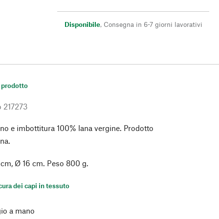
Disponibile
,
Consegna in 6-7 giorni lavorativi
 prodotto
o
217273
rno e imbottitura 100% lana vergine. Prodotto
na.
cm, Ø 16 cm. Peso 800 g.
 cura dei capi in tessuto
io a mano