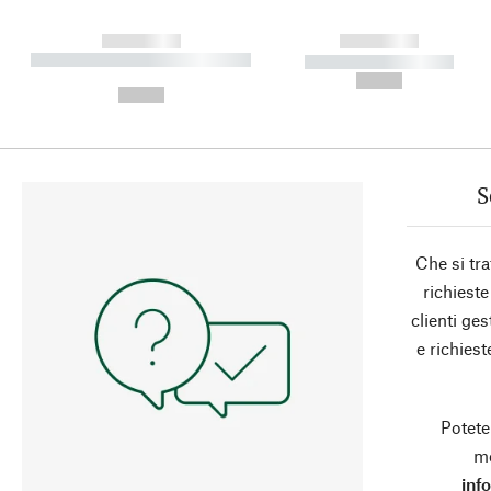
------------
------------
----------- ----------- ----------
----------- -----------
-
--,-- €
--,-- €
S
Che si tra
richieste
clienti ge
e richies
Potete
mo
inf