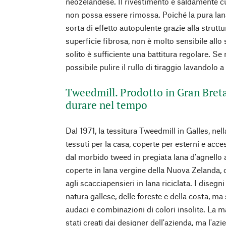
neozelandese. Il rivestimento è saldamente cu
non possa essere rimossa. Poiché la pura lana
sorta di effetto autopulente grazie alla strut
superficie fibrosa, non è molto sensibile allo 
solito è sufficiente una battitura regolare. Se 
possibile pulire il rullo di tiraggio lavandolo 
Tweedmill. Prodotto in Gran Bret
durare nel tempo
Dal 1971, la tessitura Tweedmill in Galles, nel
tessuti per la casa, coperte per esterni e acc
dal morbido tweed in pregiata lana d'agnello ai
coperte in lana vergine della Nuova Zelanda, o
agli scacciapensieri in lana riciclata. I disegni 
natura gallese, delle foreste e della costa, 
audaci e combinazioni di colori insolite. La 
stati creati dai designer dell'azienda, ma l'az