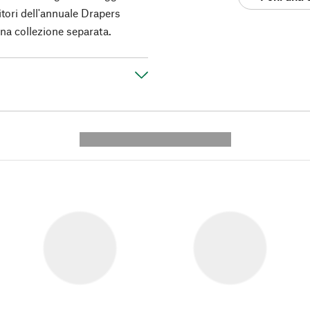
itori dell'annuale Drapers
una collezione separata.
---------- --------------