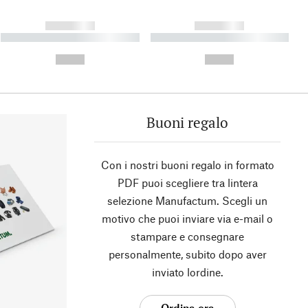
------------
------------
----------- ----------- ----------
----------- ----------- ----------
- -----------
-
--,-- €
--,-- €
Buoni regalo
Con i nostri buoni regalo in formato
PDF puoi scegliere tra lintera
selezione Manufactum. Scegli un
motivo che puoi inviare via e-mail o
stampare e consegnare
personalmente, subito dopo aver
inviato lordine.
Ordina ora