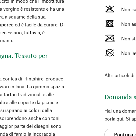
cito in modo che l'imbottitura
 vergine è resistente e ha una
Non ca
tura a squame della sua
Non as
sporco ed è facile da curare. Di
necessario, tuttavia, è
Non st
a mano.
Non la
agna. Tessuto per
Altri articoli di
la contea di Flintshire, produce
essori in lana. La gamma spazia
 tartan tradizionali e alle
Domanda s
ltre alle coperte da picnic e
si ispirano ai colori della
Hai una doman
ma sorprendono anche con toni
porla qui. Si a
maggior parte dei disegni sono
ienda di famiglia incoraggia
Poni una