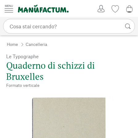
Vai al contenuto
Il mio account
Lista dei d
0,0
Home
Cancelleria
Le Typographe
Quaderno di schizzi di
Bruxelles
Formato verticale