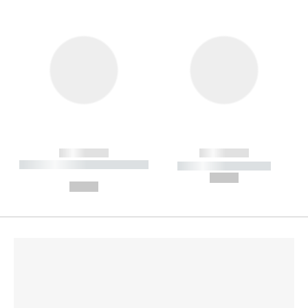
------------
------------
----------- ----------- --------
----------- -----------
---
--,-- €
--,-- €