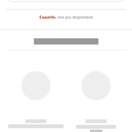
Esaurito
,
non più disponibile
---------- --------------
------------
------------
----------- ----------- --------
----------- -----------
---
--,-- €