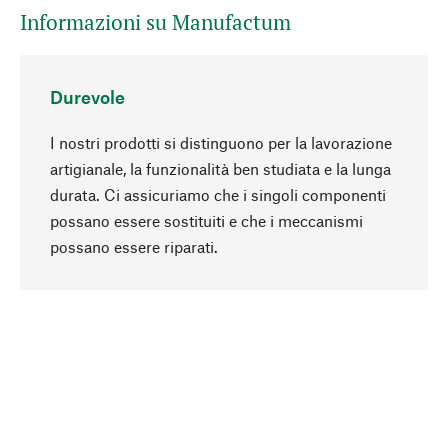
Informazioni su Manufactum
Durevole
I nostri prodotti si distinguono per la lavorazione
artigianale, la funzionalità ben studiata e la lunga
durata. Ci assicuriamo che i singoli componenti
possano essere sostituiti e che i meccanismi
Torna all'inizio
possano essere riparati.
In modo consapevole
La sostenibilità è al centro della nostra selezione
di prodotti. Puntiamo su ingredienti e materiali