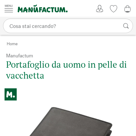
Vai al contenuto
Il mio account
Lista dei d
0,0
Home
Manufactum
Portafoglio da uomo in pelle di
vacchetta