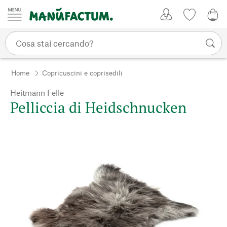
Vai al contenuto
Il mio account
Lista dei d
0,0
Home
Copricuscini e coprisedili
Heitmann Felle
Pelliccia di Heidschnucken