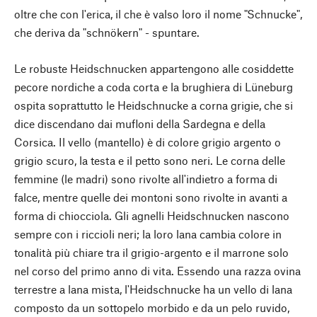
oltre che con l'erica, il che è valso loro il nome "Schnucke",
che deriva da "schnökern" - spuntare.
Le robuste Heidschnucken appartengono alle cosiddette
pecore nordiche a coda corta e la brughiera di Lüneburg
ospita soprattutto le Heidschnucke a corna grigie, che si
dice discendano dai mufloni della Sardegna e della
Corsica. Il vello (mantello) è di colore grigio argento o
grigio scuro, la testa e il petto sono neri. Le corna delle
femmine (le madri) sono rivolte all'indietro a forma di
falce, mentre quelle dei montoni sono rivolte in avanti a
forma di chiocciola. Gli agnelli Heidschnucken nascono
sempre con i riccioli neri; la loro lana cambia colore in
tonalità più chiare tra il grigio-argento e il marrone solo
nel corso del primo anno di vita. Essendo una razza ovina
terrestre a lana mista, l'Heidschnucke ha un vello di lana
composto da un sottopelo morbido e da un pelo ruvido,