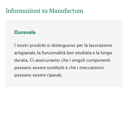
Informazioni su Manufactum
Durevole
I nostri prodotti si distinguono per la lavorazione
artigianale, la funzionalità ben studiata e la lunga
durata. Ci assicuriamo che i singoli componenti
possano essere sostituiti e che i meccanismi
Torna all'inizio
possano essere riparati.
In modo consapevole
La sostenibilità è al centro della nostra selezione
di prodotti. Puntiamo su ingredienti e materiali