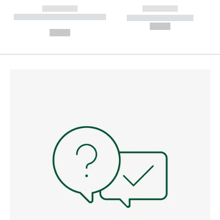
------------
------------
----------- ----------- --------
----------- -----------
---
--,-- €
--,-- €