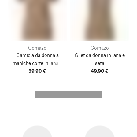
Comazo
Comazo
Camicia da donna a
Gilet da donna in lana e
maniche corte in lana e
seta
59,90 €
seta
49,90 €
---------- --------------