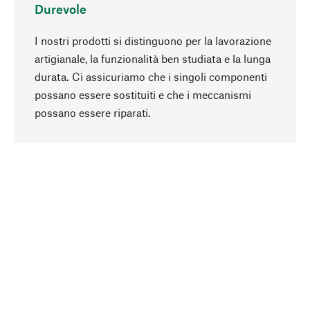
Durevole
I nostri prodotti si distinguono per la lavorazione
artigianale, la funzionalità ben studiata e la lunga
durata. Ci assicuriamo che i singoli componenti
possano essere sostituiti e che i meccanismi
Torna all'inizio
possano essere riparati.
In modo consapevole
La sostenibilità è al centro della nostra selezione
di prodotti. Puntiamo su ingredienti e materiali
naturali, che possano essere curati, nonché su
una produzione rispettosa delle risorse e
socialmente responsabile.