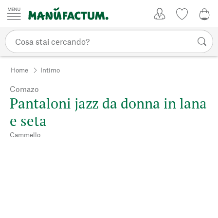
Vai al contenuto
Il mio account
Lista dei d
0,0
Home
Intimo
Comazo
Pantaloni jazz da donna in lana
e seta
Cammello