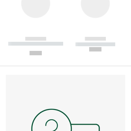
------------
------------
----------- ----------- --------
----------- -----------
---
--,-- €
--,-- €