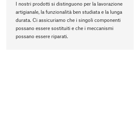
I nostri prodotti si distinguono per la lavorazione
artigianale, la funzionalità ben studiata e la lunga
durata. Ci assicuriamo che i singoli componenti
possano essere sostituiti e che i meccanismi
Torna all'inizio
possano essere riparati.
In modo consapevole
La sostenibilità è al centro della nostra selezione
di prodotti. Puntiamo su ingredienti e materiali
naturali, che possano essere curati, nonché su
una produzione rispettosa delle risorse e
socialmente responsabile.