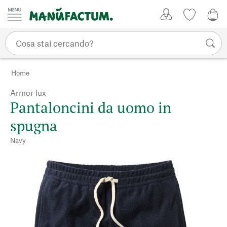
Vai al contenuto
Il mio account
Lista dei d
0,0
Home
Armor lux
Pantaloncini da uomo in
spugna
Navy