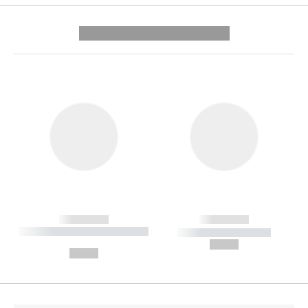
---------- --------------
------------
------------
----------- ----------- --------
----------- -----------
---
--,-- €
--,-- €