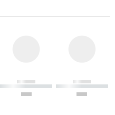
------------
------------
----------- ----------- ----------
----------- ----------- ----------
- -----------
-
--,-- €
--,-- €