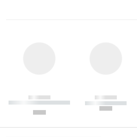
------------
------------
----------- ----------- ----------
----------- -----------
-
--,-- €
--,-- €