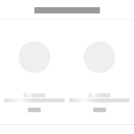
---------- --------------
------------
------------
----------- ----------- ----------
----------- ----------- ----------
-
-
--,-- €
--,-- €