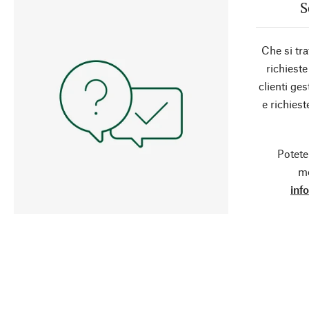
S
Che si tra
richieste
clienti ge
e richies
Potete
mo
inf