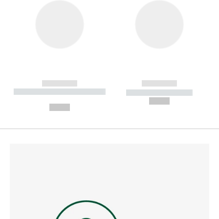
------------
------------
----------- ----------- --------
----------- -----------
---
--,-- €
--,-- €