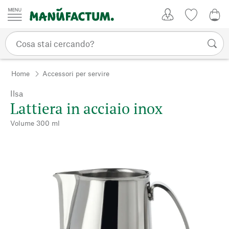
Vai al contenuto
Il mio account
Lista dei d
0,0
Home
Accessori per servire
Ilsa
Lattiera in acciaio inox
Volume 300 ml