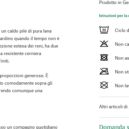
Prodotto in Ge
Istruzioni per la
Ciclo d
un caldo pile di pura lana
giardino quando il tempo non è
Non ca
ezione estesa dei reni, ha due
a resistente cerniera
Non as
initi.
Non st
ha proporzioni generose. È
sato comodamente sopra gli
Non la
ffrendo comunque una
Altri articoli di
a
Domanda s
esso un compagno quotidiano