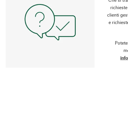
richieste
clienti ge
e richies
Potete
mo
inf