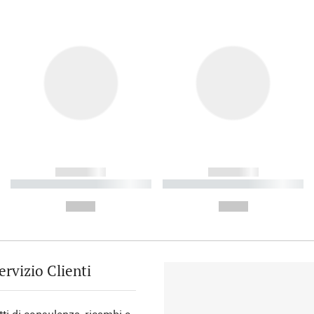
------------
------------
----------- ----------- ----------
----------- ----------- ----------
-
-
--,-- €
--,-- €
ervizio Clienti
tti di consulenza, ricambi o