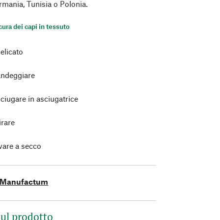
rmania, Tunisia o Polonia.
 cura dei capi in tessuto
elicato
ndeggiare
ciugare in asciugatrice
irare
vare a secco
Manufactum
ul prodotto