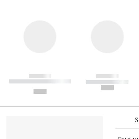
------------
------------
----------- ----------- ----------
----------- -----------
-
--,-- €
--,-- €
S
Che si tra