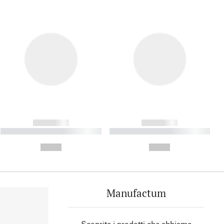
------------
------------
----------- ----------- ----------
----------- ----------- ----------
- -----------
-
--,-- €
--,-- €
Manufactum
Scoprite i prodotti che abbiamo