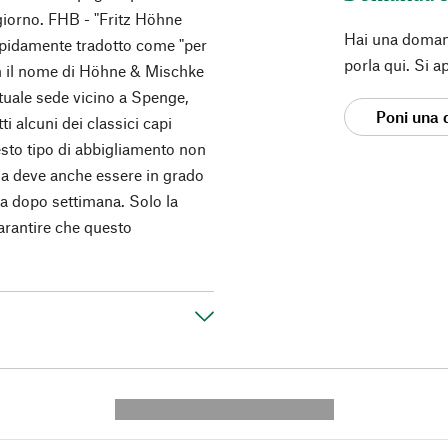
n giorno. FHB - "Fritz Höhne
Hai una doman
rapidamente tradotto come "per
porla qui. Si a
on il nome di Höhne & Mischke
attuale sede vicino a Spenge,
Poni una
 alcuni dei classici capi
sto tipo di abbigliamento non
 ma deve anche essere in grado
na dopo settimana. Solo la
garantire che questo
---------- --------------