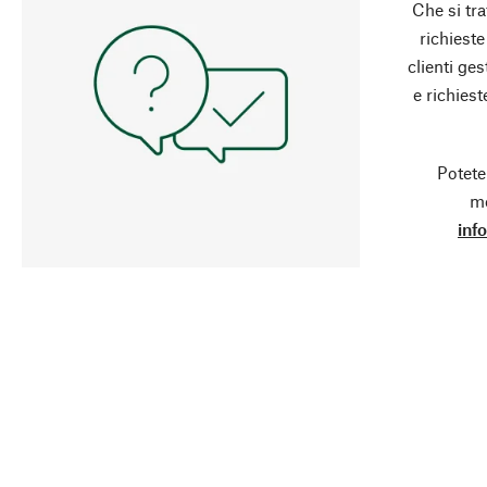
Che si tra
richieste
clienti ge
e richies
Potete
mo
inf