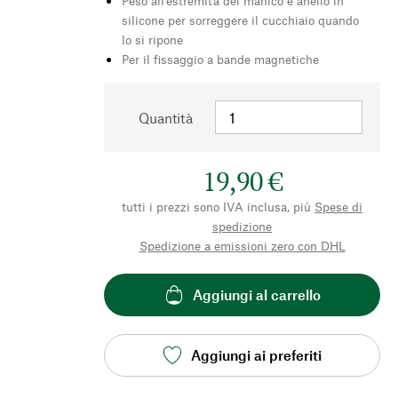
Peso all'estremità del manico e anello in
silicone per sorreggere il cucchiaio quando
lo si ripone
Per il fissaggio a bande magnetiche
Quantità
19,90 €
tutti i prezzi sono IVA inclusa, più
Spese di
spedizione
Spedizione a emissioni zero con DHL
Aggiungi al carrello
Aggiungi ai preferiti