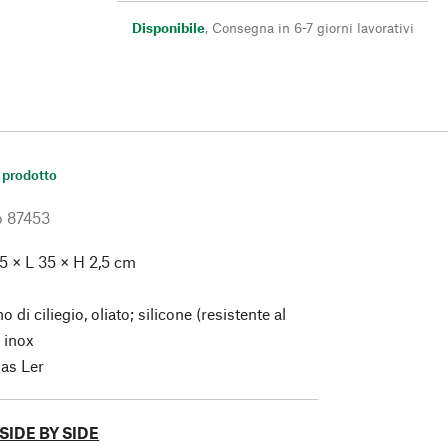
Disponibile
,
Consegna in 6-7 giorni lavorativi
 prodotto
o
87453
 5 × L 35 × H 2,5 cm
o di ciliegio, oliato; silicone (resistente al
o inox
ias Ler
SIDE BY SIDE