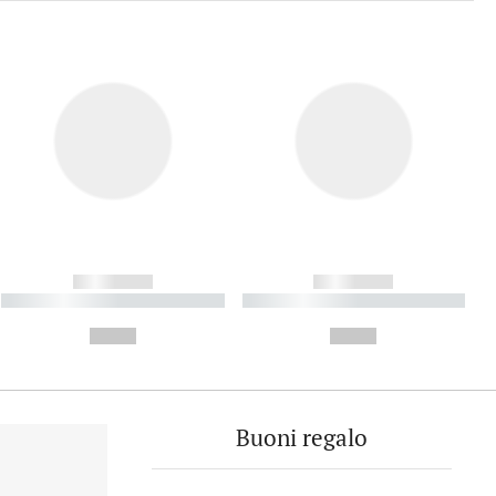
------------
------------
----------- ----------- ----------
----------- ----------- ----------
- -----------
-
--,-- €
--,-- €
Buoni regalo