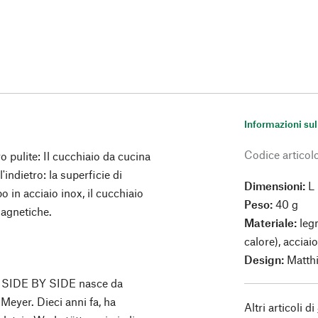
Informazioni sul
Codice articol
ro pulite: Il cucchiaio da cucina
'indietro: la superficie di
Dimensioni:
L
o in acciaio inox, il cucchiaio
Peso:
40 g
magnetiche.
Materiale:
legn
calore), acciai
Design:
Matth
 di SIDE BY SIDE nasce da
 Meyer. Dieci anni fa, ha
Altri articoli di