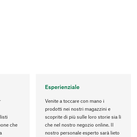
Esperienziale
r
Venite a toccare con mano i
prodotti nei nostri magazzini e
isti
scoprite di più sulle loro storie sia lì
Torna all'inizio
uone che
che nel nostro negozio online. Il
a
nostro personale esperto sarà lieto