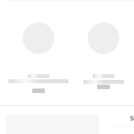
------------
------------
----------- ----------- ----------
----------- -----------
-
--,-- €
--,-- €
S