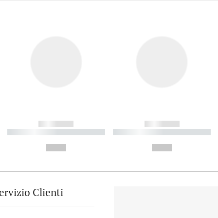
------------
------------
----------- ----------- ----------
----------- ----------- ----------
-
-
--,-- €
--,-- €
ervizio Clienti