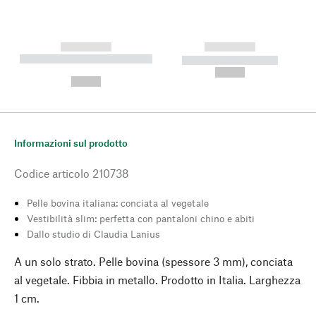
------------
------------
----------- ----------- --------
----------- -----------
---
--,-- €
--,-- €
Informazioni sul prodotto
Codice articolo
210738
Pelle bovina italiana: conciata al vegetale
Vestibilità slim: perfetta con pantaloni chino e abiti
Dallo studio di Claudia Lanius
A un solo strato. Pelle bovina (spessore 3 mm), conciata
al vegetale. Fibbia in metallo. Prodotto in Italia. Larghezza
1 cm.