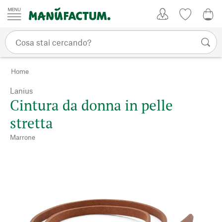
Vai al contenuto
Il mio account
Lista dei d
0,0
Home
Lanius
Cintura da donna in pelle
stretta
Marrone