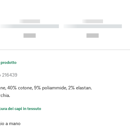
------------
------------
----------- ----------- ----------
----------- ----------- ----------
- -----------
-
--,-- €
--,-- €
 prodotto
o
216439
ine, 40% cotone, 9% poliammide, 2% elastan.
rchia.
 cura dei capi in tessuto
io a mano