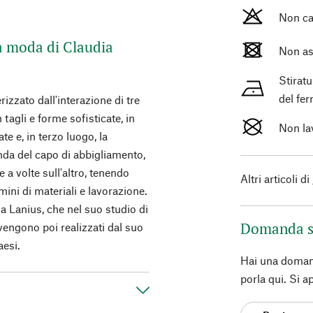
Non ca
a moda di Claudia
Non as
Stirat
del fer
izzato dall'interazione di tre
 tagli e forme sofisticate, in
Non la
te e, in terzo luogo, la
nda del capo di abbigliamento,
e a volte sull'altro, tenendo
Altri articoli di
mini di materiali e lavorazione.
ia Lanius, che nel suo studio di
Domanda s
 vengono poi realizzati dal suo
aesi.
Hai una doman
porla qui. Si a