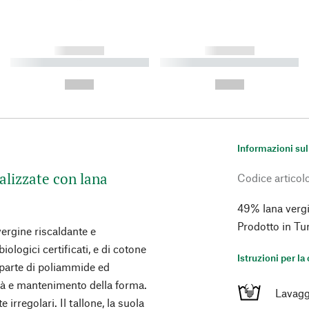
------------
------------
----------- ----------- ----------
----------- ----------- ----------
-
-
--,-- €
--,-- €
Informazioni sul
ealizzate con lana
Codice articol
49% lana verg
Prodotto in Tu
 vergine riscaldante e
ologici certificati, e di cotone
Istruzioni per la
a parte di poliammide ed
ità e mantenimento della forma.
Lavagg
 irregolari. Il tallone, la suola