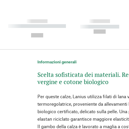
------------
------------
----------- ----------- ----------
----------- -----------
-
--,-- €
--,-- €
Informazioni generali
Scelta sofisticata dei materiali. R
vergine e cotone biologico
Per queste calze, Lanius utilizza filati di lana
termoregolatrice, proveniente da allevamenti bi
biologico certificato, delicato sulla pelle. Un
elastan riciclato garantisce maggiore elastic
Il gambo della calza è lavorato a maglia a coste