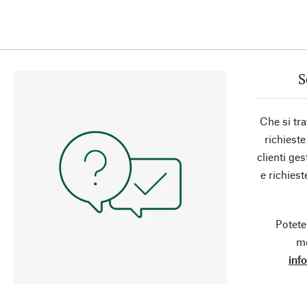
S
Che si tra
richieste
clienti ge
e richies
Potete
mo
inf