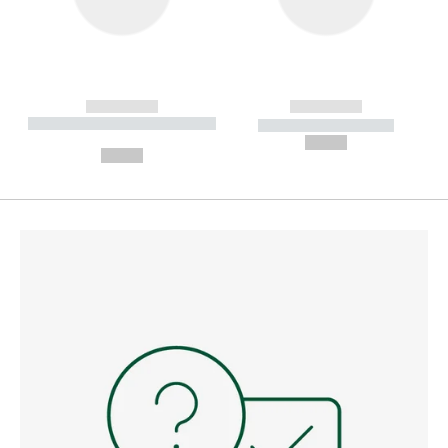
------------
------------
----------- ----------- --------
----------- -----------
---
--,-- €
--,-- €