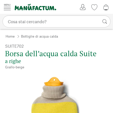
Vai al contenuto
Il mio account
Lista dei d
0,0
Home
Bottiglie di acqua calda
SUITE702
Borsa dell’acqua calda Suite
a righe
Giallo-beige