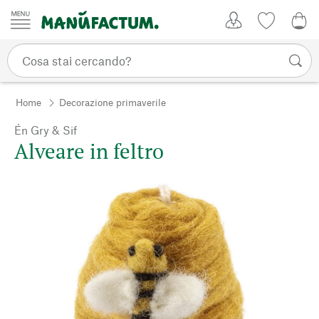
Vai al contenuto
Il mio account
Lista dei d
0,0
Home
Decorazione primaverile
Én Gry & Sif
Alveare in feltro