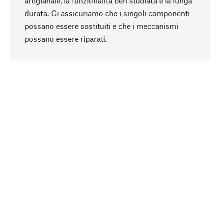
artigianale, la funzionalità ben studiata e la lunga
durata. Ci assicuriamo che i singoli componenti
possano essere sostituiti e che i meccanismi
Torna all'inizio
possano essere riparati.
In modo consapevole
La sostenibilità è al centro della nostra selezione
di prodotti. Puntiamo su ingredienti e materiali
naturali, che possano essere curati, nonché su
una produzione rispettosa delle risorse e
socialmente responsabile.