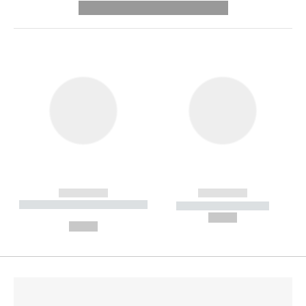
---------- --------------
------------
------------
----------- ----------- --------
----------- -----------
---
--,-- €
--,-- €