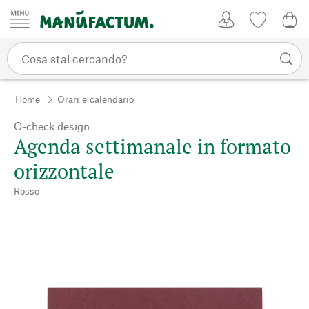
Vai al contenuto
Il mio account
Lista dei d
0,0
Home
Orari e calendario
O-check design
Agenda settimanale in formato
orizzontale
Rosso